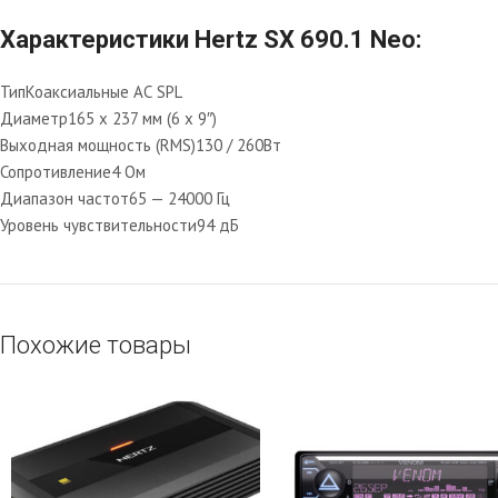
Характеристики Hertz SX 690.1 Neo:
Тип
Коаксиальные АС SPL
Диаметр
165 х 237 мм (6 х 9″)
Выходная мощность (RMS)
130 / 260Вт
Сопротивление
4 Ом
Диапазон частот
65 — 24000 Гц
Уровень чувствительности
94 дБ
Похожие товары