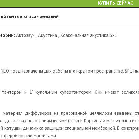
КУПИТЬ СЕЙЧАС
обавить в список желаний
егории:
Автозвук
,
Акустика
,
Коаксиальная акустика SPL
 NEO предназначены для работы в открытом пространстве, SPL-ны
м твитером и 1” купольным супертвитером. Они имеют велико
В материал диффузоров из пресованной целлюлозы введены сп
ка делает их невосприимчивыми к влаге. Корзины и магнитные с
вой катушки динамика защищен специальной мембраной. В констр
и с ферритовыми магнитами.