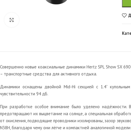
Д
Увеличить
Кат
Совершенно новые коаксиальные динамики Hertz SPL Show SX 690
– транспортные средства для активного отдыха.
Динамики оснащены двойной Mid-Hi секцией с 1.4” купольны
чувствительности 94 дБ.
При разработке особое внимание было уделено надёжности. 
предотвращают их выцветание на солнце, а специальная обработ
от окисления, подводящие проводники изолированы, зазор звуко
N38H, благодаря чему они лёгче и компактней аналогичной модел