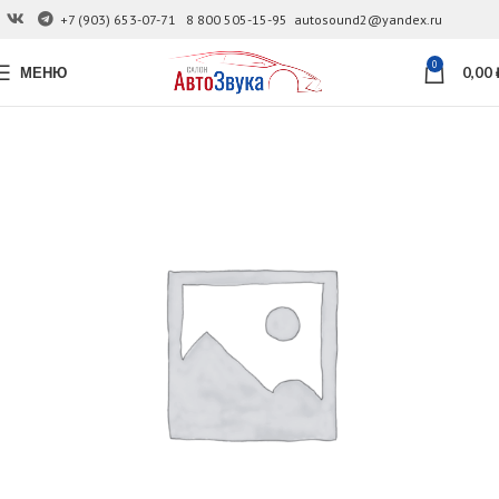
+7 (903) 653-07-71
8 800 505-15-95
autosound2@yandex.ru
0
МЕНЮ
0,00