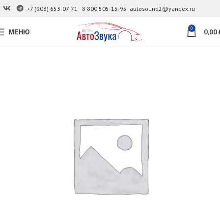
+7 (903) 653-07-71
8 800 505-15-95
autosound2@yandex.ru
0
МЕНЮ
0,00