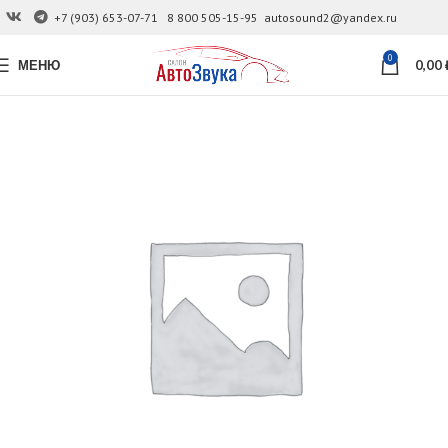
+7 (903) 653-07-71
8 800 505-15-95
autosound2@yandex.ru
0
МЕНЮ
0,00