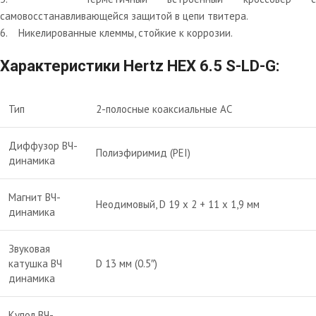
самовосстанавливающейся защитой в цепи твитера.
6. Никелированные клеммы, стойкие к коррозии.
Характеристики Hertz HEX 6.5 S-LD-G:
Тип
2-полосные коаксиальные АС
Диффузор ВЧ-
Полиэфиримид (PEI)
динамика
Магнит ВЧ-
Неодимовый, D 19 x 2 + 11 х 1,9 мм
динамика
Звуковая
катушка ВЧ
D 13 мм (0.5″)
динамика
Купол ВЧ-