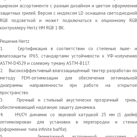
широком ассортименте с разным дизайном и цветом оформления
защитных грилей. Версия с индексом LD оснащена светодиодной
RGB подсветкой и может подключаться к опционному RGB
контроллеру Hertz HM RGB 1 BK.
Решения Hertz
1. Сертификация в соответствии со степенью пыле- и
влагозащиты IP65, стандартами устойчивости к УФ-излучению
ASTM-D4329 и солевому туману ASTM-B117.
2. Высокоэффективный влагозащищённый твитер разработан по
методу FEM-оптимизации для обеспечения оптимальной
диаграммы направленности при работе на открытое
пространство.
3. Прочный и стильный акустически прозрачный гриль,
обеспечивающий надежную защиту динамика.
4. НЧ/СЧ динамик со звуковой катушкой 25 мм (1 дюйм)
оптимизирован для установки в перегородки и стенки
(оформление типа infinite baffle).
5. Герметичный встроенный кроссовер с