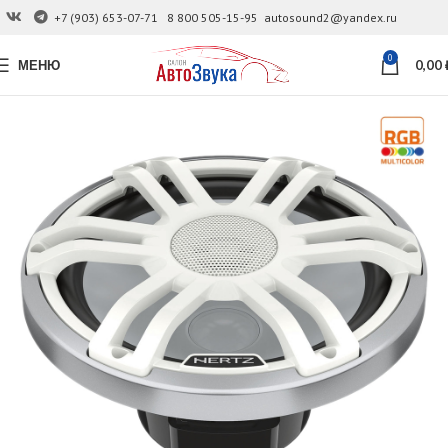
+7 (903) 653-07-71
8 800 505-15-95
autosound2@yandex.ru
0
МЕНЮ
0,00