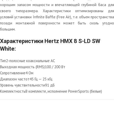
хорошим запасом мощности и впечатляющей глубиной баса для
своего типоразмера. Характеристики оптимизированы для
условий установки Infinite Baffle (Free Air), т.е. объем пространства
позади монтажной поверхности может быть сколь угодно
большим.
Характеристики Hertz HMX 8 S-LD SW
White:
Тип
2-полосные коаксиальные АС
Выходная мощность (RMS)
100 / 200 Вт
Сопротивление
4 Ом
Диапазон частот
45 Гц — 25 кГц
Уровень чувствительности
91 дБ
Комплектность
В комплекте, исполнение PowerSports (белые)