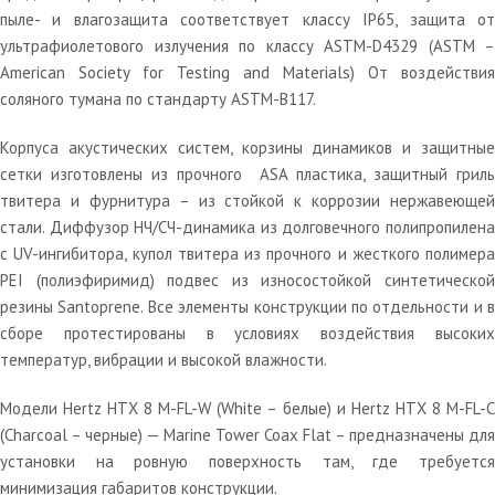
пыле- и влагозащита соответствует классу IP65, защита от
ультрафиолетового излучения по классу ASTM-D4329 (ASTM –
American Society for Testing and Materials) От воздействия
соляного тумана по стандарту ASTM-B117.
Корпуса акустических систем, корзины динамиков и защитные
сетки изготовлены из прочного ASA пластика, защитный гриль
твитера и фурнитура – из стойкой к коррозии нержавеющей
стали. Диффузор НЧ/СЧ-динамика из долговечного полипропилена
с UV-ингибитора, купол твитера из прочного и жесткого полимера
PEI (полиэфиримид) подвес из износостойкой синтетической
резины Santoprene. Все элементы конструкции по отдельности и в
сборе протестированы в условиях воздействия высоких
температур, вибрации и высокой влажности.
Модели Hertz HTX 8 M-FL-W (White – белые) и Hertz HTX 8 M-FL-С
(Charcoal – черные) — Marine Tower Coax Flat – предназначены для
установки на ровную поверхность там, где требуется
минимизация габаритов конструкции.