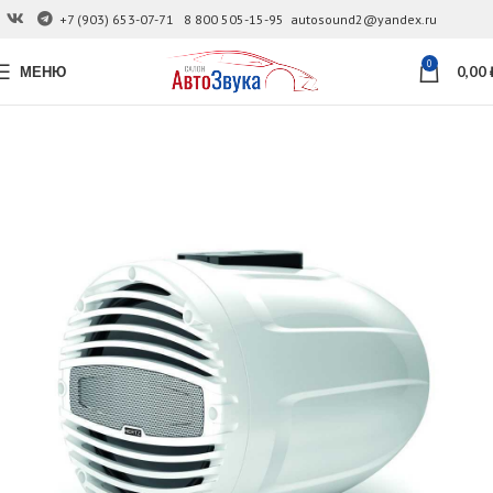
+7 (903) 653-07-71
8 800 505-15-95
autosound2@yandex.ru
0
МЕНЮ
0,00