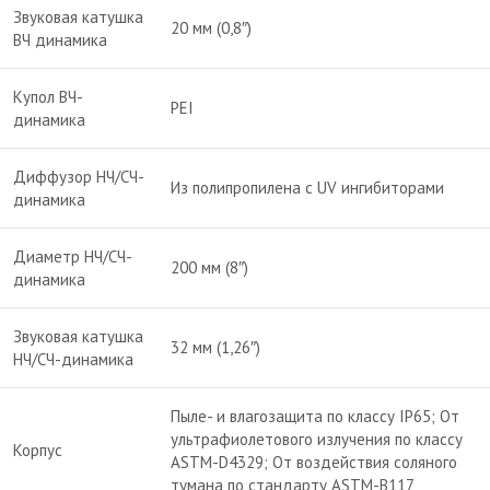
Звуковая катушка
20 мм (0,8″)
ВЧ динамика
Купол ВЧ-
PEI
динамика
Диффузор НЧ/СЧ-
Из полипропилена с UV ингибиторами
динамика
Диаметр НЧ/СЧ-
200 мм (8″)
динамика
Звуковая катушка
32 мм (1,26″)
НЧ/СЧ-динамика
Пыле- и влагозащита по классу IP65; От
ультрафиолетового излучения по классу
Корпус
ASTM-D4329; От воздействия соляного
тумана по стандарту ASTM-B117