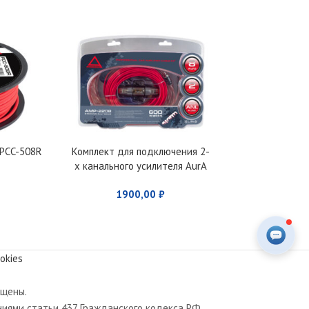
 PCC-508R
Комплект для подключения 2-
Установочный
х канального усилителя AurA
AMP
AMP-2208
1900,00
₽
199
okies
ищены.
иями статьи 437 Гражданского кодекса РФ.