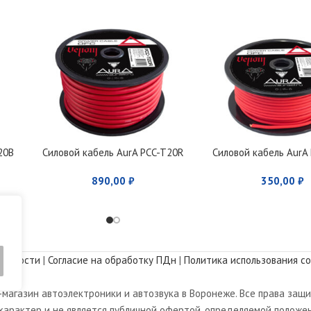
20B
Силовой кабель AurA PCC-T20R
Силовой кабель AurA
890,00
₽
350,00
₽
альности
|
Согласие на обработку ПДн
|
Политика использования co
магазин автоэлектроники и автозвука в Воронеже. Все права защ
арактер и не является публичной офертой, определяемой положен