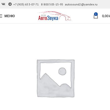
+7 (903) 653-07-71
8 800 505-15-95
autosound2@yandex.ru
0
МЕНЮ
0,00