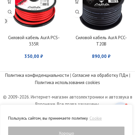
Силовой кабель AurA PCS-
Силовой кабель AurA PCC-
335R
T20B
350,00
₽
890,00
₽
Политика конфиденциальности
|
Согласие на обработку ПДн
|
Политика использования cookies
© 2009-2026. Интернет-магазин автоэлектроники и автозвука в
Воронеже. Все права защищены.
Информация, размещенная на сайте, носит информационный
Пользуясь сайтом, вы принимаете политику
Cookie
характер и не является публичной офертой, определяемой
положениями статьи 437 Гражданского кодекса РФ.
Хорошо
0