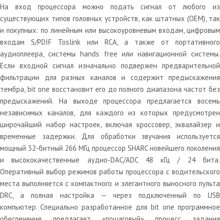
На вход процессора можно подать сигнал от любого из
существующих типов головных устройств, как штатных (OEM), так
и покупных: по линейным или высокоуровневым входам, цифровым
входам S/PDIF Toslink или RCA, а также от портативного
аудиоплеера, системы hands free или навигационной системы.
Если входной сигнал изначально подвержен предварительной
фильтрации для разных каналов и содержит предыскажения
тембра, bit one восстановит его до полного диапазона частот без
предыскажений. На выходе процессора предлагается восемь
независимых каналов, для каждого из которых предусмотрен
широчайший набор настроек, включая кроссовер, эквалайзер и
временные задержки. Для обработки звучания используется
мощный 32-битный 266 МГц процессор SHARC новейшего поколения
и высококачественные аудио-DAC/ADC 48 кГц / 24 бита.
Оперативный выбор режимов работы процессора с водительского
места выполняется с компактного и элегантного выносного пульта
DRC, а полная настройка — через подключенный по USB
компьютер. Специально разработанное для bit one программное
обеспечение предлагает «пошаговый» процесс задания