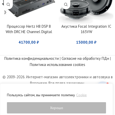
Процессор Hertz H8 DSP 8
Акустика Focal Integration IC
With DRC HE Channel Digital
165VW
Interface Processor
41700,00
₽
15000,00
₽
Политика конфиденциальности
|
Согласие на обработку ПДн
|
Политика использования cookies
© 2009-2026. Интернет-магазин автоэлектроники и автозвука в
Воронеже. Все права защищены.
Информация, размещенная на сайте, носит информационный
Пользуясь сайтом, вы принимаете политику
Cookie
характер и не является публичной офертой, определяемой
положениями статьи 437 Гражданского кодекса РФ.
Хорошо
0