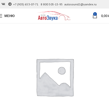
+7 (903) 653-07-71
8 800 505-15-95
autosound2@yandex.ru
0
МЕНЮ
0,00