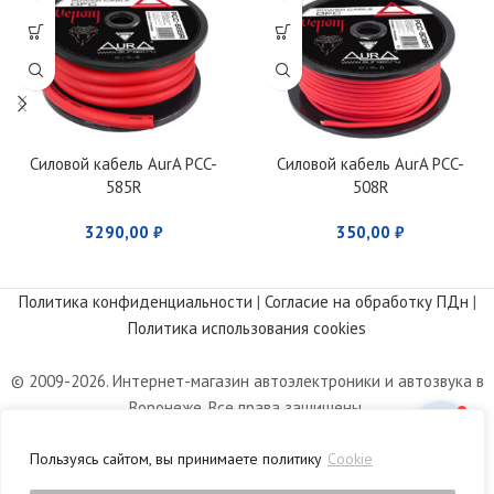
Силовой кабель AurA PCC-
Силовой кабель AurA PCC-
585R
508R
3290,00
₽
350,00
₽
Политика конфиденциальности
|
Согласие на обработку ПДн
|
Политика использования cookies
© 2009-2026. Интернет-магазин автоэлектроники и автозвука в
Воронеже. Все права защищены.
Информация, размещенная на сайте, носит информационный
Пользуясь сайтом, вы принимаете политику
Cookie
характер и не является публичной офертой, определяемой
положениями статьи 437 Гражданского кодекса РФ.