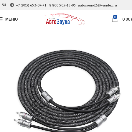
+7 (903) 653-07-71
8 800 505-15-95
autosound2@yandex.ru
0
МЕНЮ
0,00