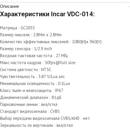
Описание
Характеристики Incar VDC-014:
Матрица : GC2053
Размер пикселя : 2.8Mm x 2.8Mm
Количество эффективных пикселей : 1080(H)x 960(V)
Размер сенсора : 1/2.9 inch
Входная тактовая частота : 27 МГц
Макс.частота кадров : 30fps@full size
Система цветности : NTSC
Чувствительность : 3.87 V/Lux.sec
Минимальная освещенность : 0.1Lux
Класс пыле-и влагозащиты : IP67
Динамический диапазон : 81дБ
Парковочные линии : вкл/откл
Стандарт видеосигнала : CVBS
Выбор передачи видеосигнала CVBS/AHD : нет
Зеркальность по вертикали : вкл/откл