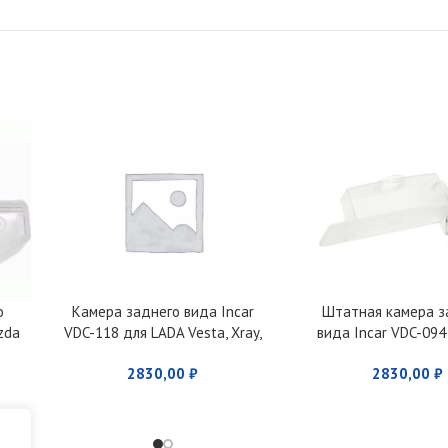
о
Камера заднего вида Incar
Штатная камера з
zda
VDC-118 для LADA Vesta, Xray,
вида Incar VDC-094
Kalina, Granta
Magentis (2010-2012
2830,00
₽
2830,00
₽
(2010-2016), Sportage
Hyundai i40