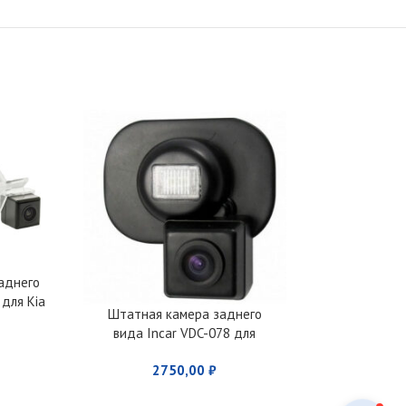
аднего
Штатная ка
 для Kia
вида Incar
Штатная камера заднего
) Optima
Hyundai Santa 
вида Incar VDC-078 для
283
 (2016+),
Hyunda, Kia
2750,00
₽