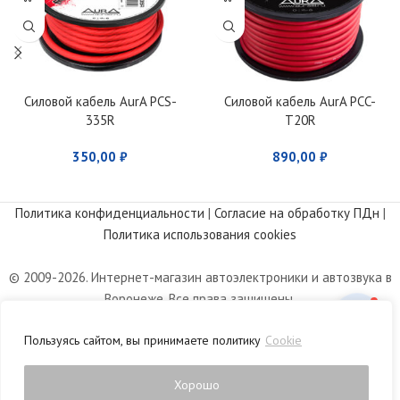
Силовой кабель AurA PCS-
Силовой кабель AurA PCC-
335R
T20R
350,00
₽
890,00
₽
Политика конфиденциальности
|
Согласие на обработку ПДн
|
Политика использования cookies
© 2009-2026. Интернет-магазин автоэлектроники и автозвука в
Воронеже. Все права защищены.
Информация, размещенная на сайте, носит информационный
Пользуясь сайтом, вы принимаете политику
Cookie
характер и не является публичной офертой, определяемой
положениями статьи 437 Гражданского кодекса РФ.
Хорошо
0