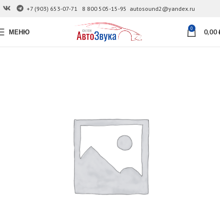
+7 (903) 653-07-71
8 800 505-15-95
autosound2@yandex.ru
0
МЕНЮ
0,00