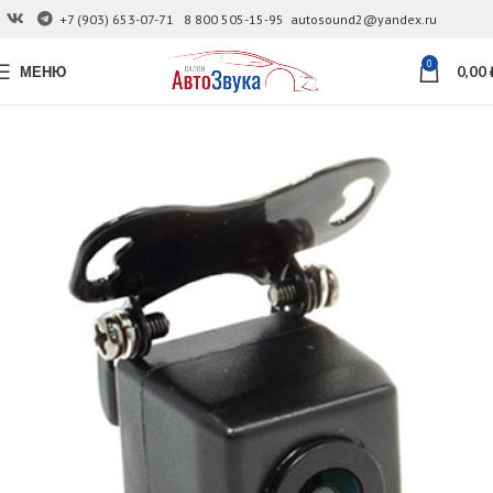
+7 (903) 653-07-71
8 800 505-15-95
autosound2@yandex.ru
0
МЕНЮ
0,00