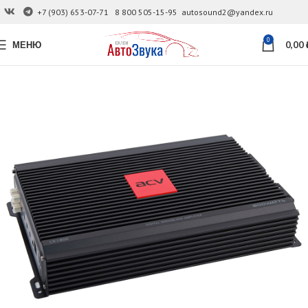
+7 (903) 653-07-71
8 800 505-15-95
autosound2@yandex.ru
0
МЕНЮ
0,00