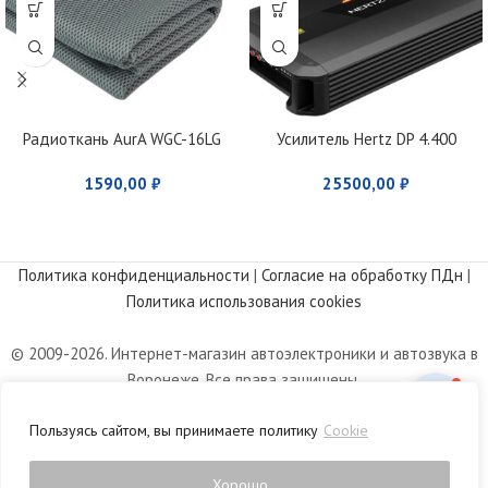
Радиоткань AurA WGC-16LG
Усилитель Hertz DP 4.400
1590,00
₽
25500,00
₽
Политика конфиденциальности
|
Согласие на обработку ПДн
|
Политика использования cookies
© 2009-2026. Интернет-магазин автоэлектроники и автозвука в
Воронеже. Все права защищены.
Информация, размещенная на сайте, носит информационный
Пользуясь сайтом, вы принимаете политику
Cookie
характер и не является публичной офертой, определяемой
положениями статьи 437 Гражданского кодекса РФ.
Хорошо
0