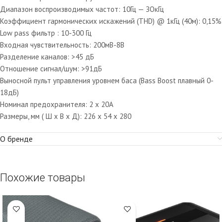
Диапазон воспроизводимых частот: 10Гц — ЗОкГц
Коэффициент гармонических искажений (THD) @ 1кГц (40м): 0,15%
Low pass фильтр : 10-300 Гц
Входная чувствительность: 200мВ-8В
Разделение каналов: >45 дБ
Отношение сигнал/шум: >91дБ
Выносной пульт управления уровнем баса (Bass Boost плавный 0-
18дБ)
Номинал предохранителя: 2 х 20А
Размеры, мм ( Ш х В х Д): 226 х 54 х 280
О бренде
Похожие товары