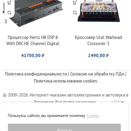
Процессор Hertz H8 DSP 8
Кроссовер Ural Warhead
With DRC HE Channel Digital
Crossover 3
Interface Processor
41700,00
₽
2490,00
₽
Политика конфиденциальности
|
Согласие на обработку ПДн
|
Политика использования cookies
© 2009-2026. Интернет-магазин автоэлектроники и автозвука в
Воронеже. Все права защищены.
Информация, размещенная на сайте, носит информационный
Пользуясь сайтом, вы принимаете политику
Cookie
характер и не является публичной офертой, определяемой
положениями статьи 437 Гражданского кодекса РФ.
Хорошо
0