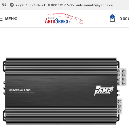
+7 (903) 653-07-71
8 800 505-15-95
autosound2@yandex.ru
0
МЕНЮ
0,00