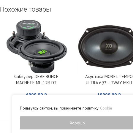
Похожие товары
Сабвуфер DEAF BONCE
Акустика MOREL TEMPO
MACHETE ML-12R D2
ULTRA 692 – 2WAY MKII
6990,00
₽
19990,00
₽
Пользуясь сайтом, вы принимаете политику
Cookie
Политика конфиденци
Хорошо