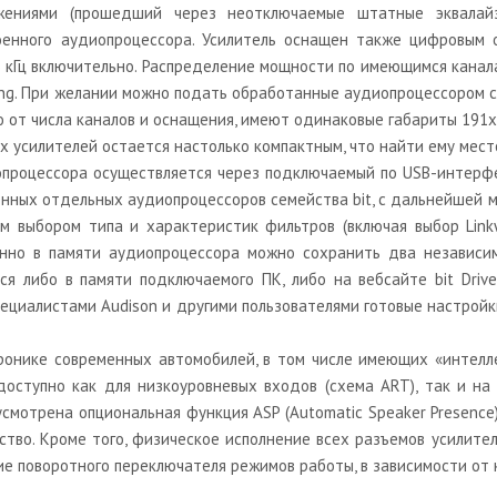
жениями (прошедший через неотключаемые штатные эквалайзе
роенного аудиопроцессора. Усилитель оснащен также цифровым
96 кГц включительно. Распределение мощности по имеющимся канала
mping. При желании можно подать обработанные аудиопроцессором 
имо от числа каналов и оснащения, имеют одинаковые габариты 191
х усилителей остается настолько компактным, что найти ему мест
процессора осуществляется через подключаемый по USB-интерфе
ленных отдельных аудиопроцессоров семейства bit, с дальнейшей
м выбором типа и характеристик фильтров (включая выбор Linkw
нно в памяти аудиопроцессора можно сохранить два независим
я либо в памяти подключаемого ПК, либо на вебсайте bit Driv
ециалистами Audison и другими пользователями готовые настройк
ронике современных автомобилей, в том числе имеющих «интелле
оступно как для низкоуровневых входов (схема ART), так и на
мотрена опциональная функция ASP (Automatic Speaker Presence
ство. Кроме того, физическое исполнение всех разъемов усилит
е поворотного переключателя режимов работы, в зависимости от к