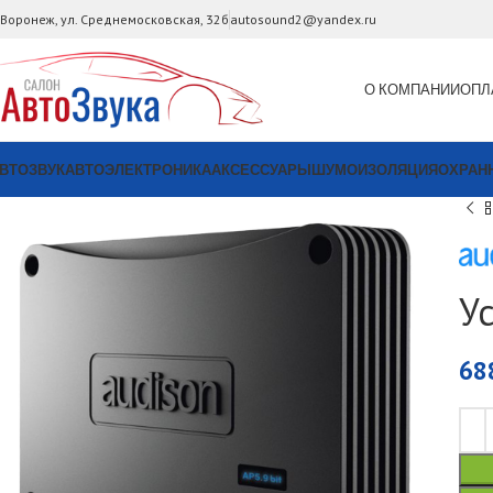
. Воронеж, ул. Среднемосковская, 32б
autosound2@yandex.ru
О КОМПАНИИ
ОПЛ
ВТОЗВУК
АВТОЭЛЕКТРОНИКА
АКСЕССУАРЫ
ШУМОИЗОЛЯЦИЯ
ОХРАН
У
68