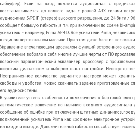
сабвуфер). Если на вход подается аудиосигнал с предиска
восстанавливается до полного вида с ровной АЧХ силами вст
аудиосигнал S/PDIF (стерео) высокого разрешения, до 24 бита / 
сообщает большую гибкость, в т.ч. при включении по схеме bi-a
усилитель – например, Prima AP4 D. Все усилители Prima, независ
в едином вертикальном массиве. При этом даже блок из нескольки
Управление впечатляющим арсеналом функций встроенного аудио
обеспечение вобрало в себя многие лучшие черты от ПО прослав
полосный параметрический эквалайзер, кроссовер с произвольны
широким диапазоном и выбором шага настройки. Непосредстве
Неограниченное количество вариантов настроек может хранитьс
свободы и удобства: можно скачивать заранее приготовленные сп
его аудиосистемы.
В усилителе учтены особенности подключения к бортовой элект
автоматическое включение по наличию входного аудиосигнала д
сообщение об ошибке при отключении штатных динамиков, предус
подключенный усилитель Prima как «родное» электронное устрой
на входе и выходе. Дополнительной гибкости способствует наличи