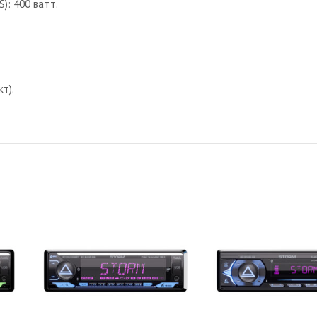
): 400 ватт.
т).