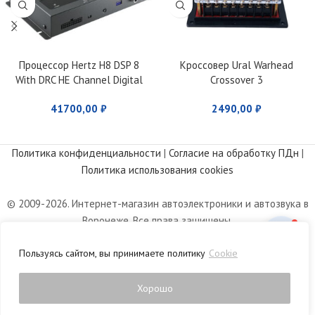
Процессор Hertz H8 DSP 8
Кроссовер Ural Warhead
With DRC HE Channel Digital
Crossover 3
Interface Processor
41700,00
₽
2490,00
₽
Политика конфиденциальности
|
Согласие на обработку ПДн
|
Политика использования cookies
© 2009-2026. Интернет-магазин автоэлектроники и автозвука в
Воронеже. Все права защищены.
Информация, размещенная на сайте, носит информационный
Пользуясь сайтом, вы принимаете политику
Cookie
характер и не является публичной офертой, определяемой
положениями статьи 437 Гражданского кодекса РФ.
Хорошо
0
агазин
Список желаний
Личный кабинет
Корзина