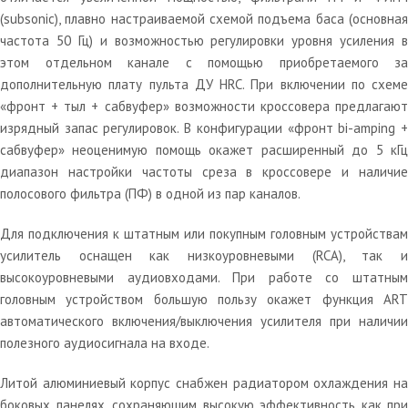
(subsonic), плавно настраиваемой схемой подъема баса (основная
частота 50 Гц) и возможностью регулировки уровня усиления в
этом отдельном канале с помощью приобретаемого за
дополнительную плату пульта ДУ HRC. При включении по схеме
«фронт + тыл + сабвуфер» возможности кроссовера предлагают
изрядный запас регулировок. В конфигурации «фронт bi-amping +
сабвуфер» неоценимую помощь окажет расширенный до 5 кГц
диапазон настройки частоты среза в кроссовере и наличие
полосового фильтра (ПФ) в одной из пар каналов.
Для подключения к штатным или покупным головным устройствам
усилитель оснащен как низкоуровневыми (RCA), так и
высокоуровневыми аудиовходами. При работе со штатным
головным устройством большую пользу окажет функция ART
автоматического включения/выключения усилителя при наличии
полезного аудиосигнала на входе.
Литой алюминиевый корпус снабжен радиатором охлаждения на
боковых панелях, сохраняющим высокую эффективность как при