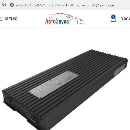
+7 (903) 653-07-71
8 800 505-15-95
autosound2@yandex.ru
0
МЕНЮ
0,00