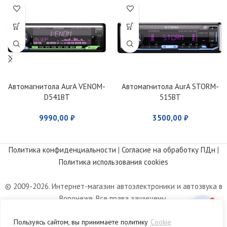
Автомагнитола AurA VENOM-
Автомагнитола AurA STORM-
D541BT
515BT
9990,00
₽
3500,00
₽
Политика конфиденциальности
|
Согласие на обработку ПДн
|
Политика использования cookies
© 2009-2026. Интернет-магазин автоэлектроники и автозвука в
Воронеже. Все права защищены.
Информация, размещенная на сайте, носит информационный
Пользуясь сайтом, вы принимаете политику
Cookie
характер и не является публичной офертой, определяемой