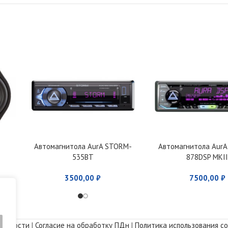
Автомагнитола AurA STORM-
Автомагнитола AurA
535BT
878DSP MKI
3500,00
₽
7500,00
₽
альности
|
Согласие на обработку ПДн
|
Политика использования co