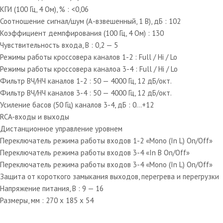
КГИ (100 Гц, 4 Ом), % : <0,06
Соотношение сигнал/шум (А-взвешенный, 1 В), дБ : 102
Коэффициент демпфирования (100 Гц, 4 Ом) : 130
Чувствительность входа, В : 0,2 — 5
Режимы работы кроссовера каналов 1-2 : Full / Hi / Lo
Режимы работы кроссовера каналоа 3-4 : Full / Hi / Lo
Фильтр ВЧ/НЧ каналов 1-2 : 50 — 4000 Гц, 12 дБ/окт.
Фильтр ВЧ/НЧ каналов 3-4 : 50 — 4000 Гц, 12 дБ/окт.
Усиление басов (50 Гц) каналов 3-4, дБ : 0…+12
RCA-входы и выходы
Дистанционное управление уровнем
Переключатель режима работы входов 1-2 «Mono (In L) On/Off»
Переключатель режима работы входов 3-4 «In B On/Off»
Переключатель режима работы входов 3-4 «Mono (In L) On/Off»
Защита от короткого замыкания выходов, перегрева и перегрузки
Напряжение питания, В : 9 — 16
Размеры, мм : 270 x 185 x 54