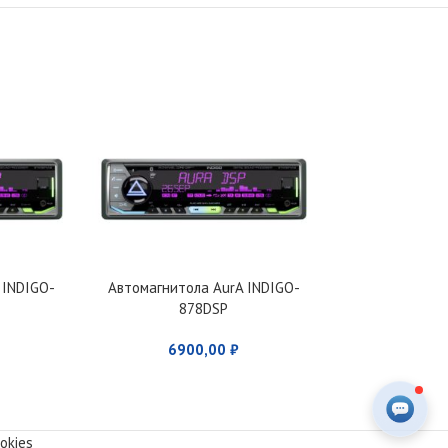
 INDIGO-
Автомагнитола AurA INDIGO-
Автомагнитол
I
878DSP
87
6900,00
₽
690
okies