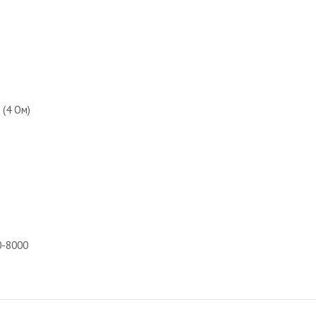
(4 Ом)
0-8000