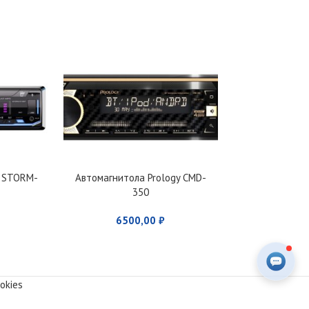
A STORM-
Автомагнитола Prology CMD-
Автомагнитол
350
87
6500,00
₽
690
okies