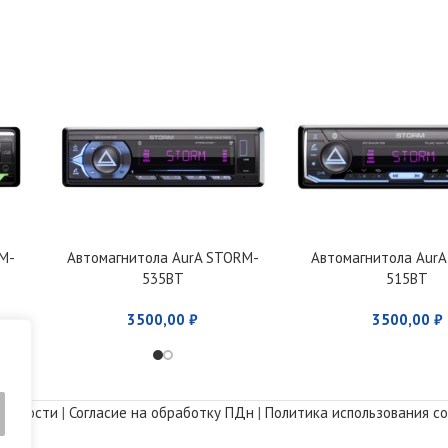
M-
Автомагнитола AurA STORM-
Автомагнитола Aur
535BT
515BT
3500,00
₽
3500,00
₽
альности
|
Согласие на обработку ПДн
|
Политика использования co