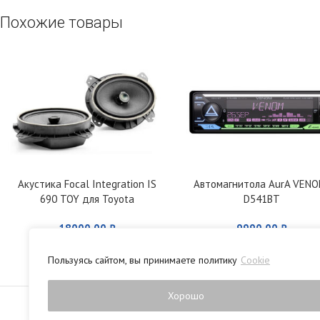
Похожие товары
Акустика Focal Integration IS
Автомагнитола AurA VENO
690 TOY для Toyota
D541BT
18000,00
₽
9990,00
₽
Пользуясь сайтом, вы принимаете политику
Cookie
Политика конфиденци
Хорошо