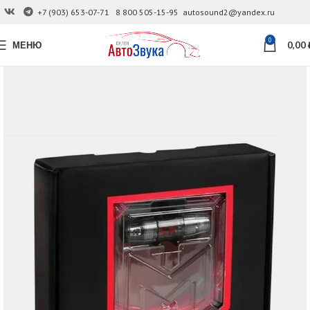
+7 (903) 653-07-71
8 800 505-15-95
autosound2@yandex.ru
0
МЕНЮ
0,00