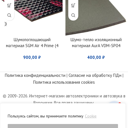
Шумопоглощающий
Шумо-тепло изоляционный
материал SGM Air 4 Prime (4
материал AurA VDM-SP04
мм)
900,00
₽
400,00
₽
Политика конфиденциальности
|
Согласие на обработку ПДн
|
Политика использования cookies
© 2009-2026. Интернет-магазин автоэлектроники и автозвука в
Воронеже. Все права защищены.
Информация, размещенная на сайте, носит информационный
Пользуясь сайтом, вы принимаете политику
Cookie
характер и не является публичной офертой, определяемой
положениями статьи 437 Гражданского кодекса РФ.