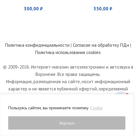
300,00
₽
350,00
₽
Политика конфиденциальности
|
Согласие на обработку ПДн
|
Политика использования cookies
© 2009-2026. Интернет-магазин автоэлектроники и автозвука в
Воронеже. Все права защищены.
Информация, размещенная на сайте, носит информационный
характер и не является публичной офертой, определяемой
положениями статьи 437 Гражданского кодекса РФ.
Пользуясь сайтом, вы принимаете политику
Cookie
Хорошо
0
Магазин
Фильтры
Список желаний
Корзина
Личный кабинет