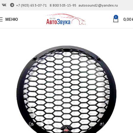
+7 (903) 653-07-71
8 800 505-15-95
autosound2@yandex.ru
0
МЕНЮ
0,00