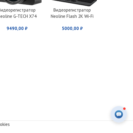
Видеорегистратор
Видеорегистратор
eoline G-TECH X74
Neoline Flash 2K Wi-Fi
Dual с двумя
9490,00
₽
5000,00
₽
камерами
okies