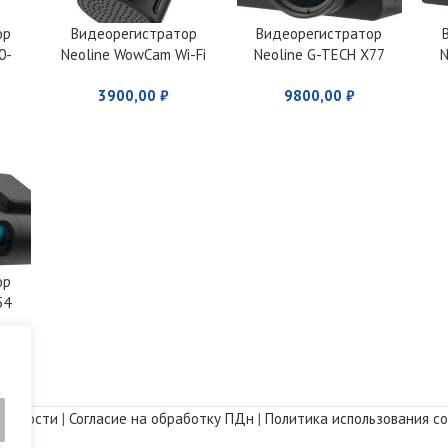
ор
Видеорегистратор
Видеорегистратор
0-
Neoline WowCam Wi-Fi
Neoline G-TECH X77
N
Full HD
AI
3900,00
₽
9800,00
₽
ор
54
альности
|
Согласие на обработку ПДн
|
Политика использования co