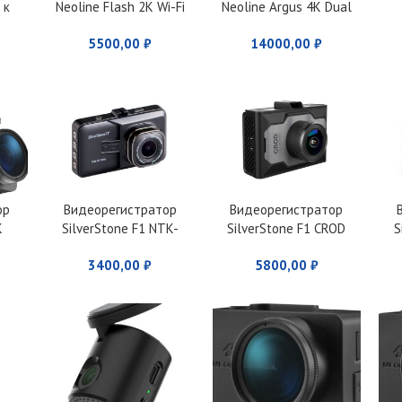
 к
Neoline Flash 2K Wi-Fi
Neoline Argus 4K Dual
SB
QUAD HD
5500,00
₽
14000,00
₽
S1
ор
Видеорегистратор
Видеорегистратор
K
SilverStone F1 NTK-
SilverStone F1 CROD
S
9000F
A85-FHD
3400,00
₽
5800,00
₽