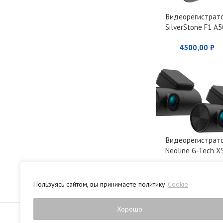
Видеорегистрат
SilverStone F1 A5
FHD
4500,00
₽
Видеорегистрат
Neoline G-Tech X
Dual с двумя
15000,00
₽
камерами
Пользуясь сайтом, вы принимаете политику
Cookie
Политика конфиденци
Хорошо