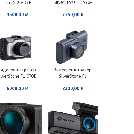
TEYES X5-DVR
SilverStone F1 А90-
GPS CROD Polisca
4500,00
₽
7550,00
₽
Видеорегистратор
Видеорегистратор
ilverStone F1 CROD
SilverStone F1
A85-CPL
CityScanner
6000,00
₽
8300,00
₽