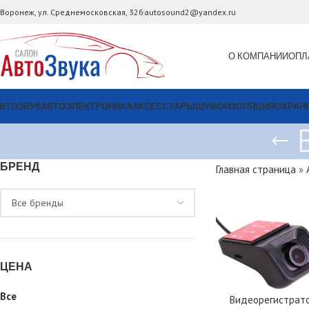
. Воронеж, ул. Среднемосковская, 32б
autosound2@yandex.ru
О КОМПАНИИ
ОПЛ
ВТОЗВУК
АВТОЭЛЕКТРОНИКА
АКСЕССУАРЫ
ШУМОИЗОЛЯЦИЯ
ОХРАН
БРЕНД
Главная страница
»
ЦЕНА
Все
Видеорегистрат