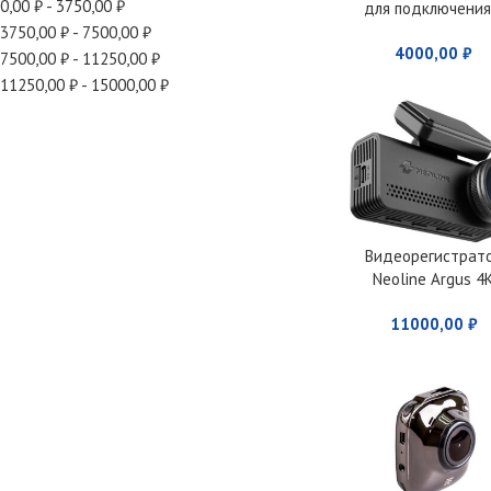
0,00
₽
-
3750,00
₽
для подключения
магнитолам по U
3750,00
₽
-
7500,00
₽
4000,00
₽
Wide Media DVR-K
7500,00
₽
-
11250,00
₽
(ADAS)
11250,00
₽
-
15000,00
₽
Видеорегистрат
Neoline Argus 4
11000,00
₽