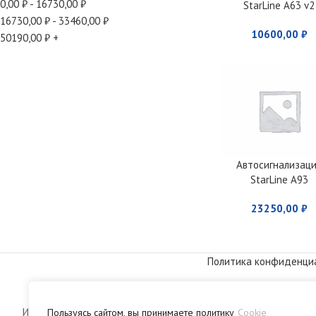
0,00
₽
-
16730,00
₽
StarLine A63 v2
16730,00
₽
-
33460,00
₽
10600,00
₽
50190,00
₽
+
Автосигнализац
StarLine A93
2CAN+2LIN GSM E
23250,00
₽
V.2
Политика конфиденци
© 2009-2026. Интернет-
Информация, размещенная на сайте, носит информационный х
Пользуясь сайтом, вы принимаете политику
Cookie