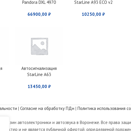
Pandora DXL 4970
StarLine A93 ECO v2
66900,00
₽
10250,00
₽
ия
Автосигнализация
StarLine A63
CO
2CAN+2LIN ECO v2
13450,00
₽
альности
|
Согласие на обработку ПДн
|
Политика использования co
магазин автоэлектроники и автозвука в Воронеже. Все права защ
арактер и не является публичной офертой, определяемой положен