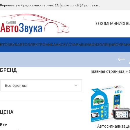
. Воронеж, ул. Среднемосковская, 32б
autosound2@yandex.ru
О КОМПАНИИ
ОПЛ
ВТОЗВУК
АВТОЭЛЕКТРОНИКА
АКСЕССУАРЫ
ШУМОИЗОЛЯЦИЯ
ОХРАН
БРЕНД
Главная страница
»
ЦЕНА
Все
Автосигнализац