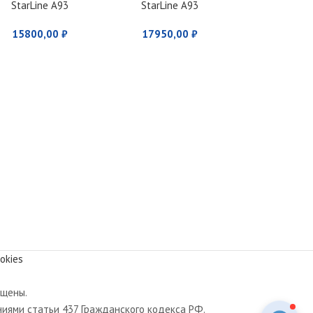
StarLine A93
StarLine A93
2CAN+2LIN ECO v2
2CAN+2LIN v2
15800,00
₽
17950,00
₽
okies
ищены.
иями статьи 437 Гражданского кодекса РФ.