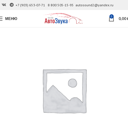
+7 (903) 653-07-71
8 800 505-15-95
autosound2@yandex.ru
0
МЕНЮ
0,00