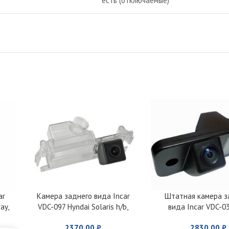
есть (отключаемые)
ar
Камера заднего вида Incar
Штатная камера з
ay,
VDC-097 Hyndai Solaris h/b,
вида Incar VDC-0
,KIA Rio- h/b, Kia Ceed III 12+
Hyundai Santa Fe (20
2370,00
₽
2830,00
₽