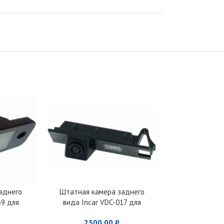
аднего
Штатная камера заднего
Штатная ка
39 для
вида Incar VDC-017 для
вида Incar
06 – 2011)
Hyundai ix35
Hyu
2500,00
₽
273