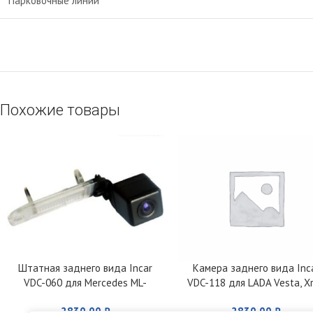
Парковочные линии
Похожие товары
Штатная заднего вида Incar
Камера заднего вида Inc
VDC-060 для Mercedes ML-
VDC-118 для LADA Vesta, Xr
Klasse (W164)
Kalina, Granta
2830,00
₽
2830,00
₽