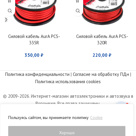
Силовой кабель AurA PCS-
Силовой кабель AurA PCS-
335R
320R
350,00
₽
220,00
₽
Политика конфиденциальности
|
Согласие на обработку ПДн
|
Политика использования cookies
© 2009-2026. Интернет-магазин автоэлектроники и автозвука в
Воронеже. Все права защищены.
Информация, размещенная на сайте, носит информационный
Пользуясь сайтом, вы принимаете политику
Cookie
характер и не является публичной офертой, определяемой
положениями статьи 437 Гражданского кодекса РФ.
Хорошо
0