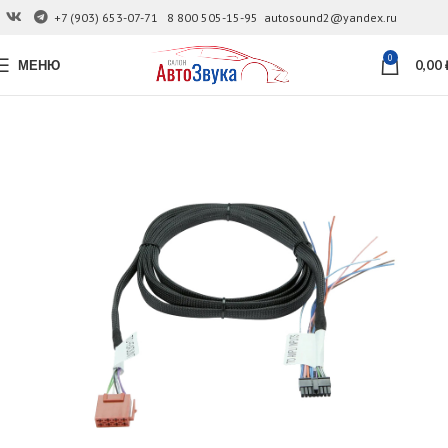
+7 (903) 653-07-71
8 800 505-15-95
autosound2@yandex.ru
0
МЕНЮ
0,00