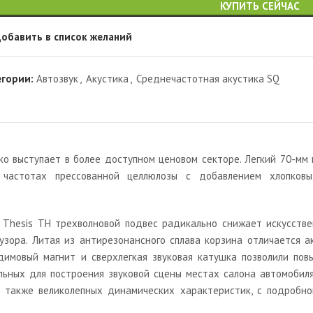
КУПИТЬ СЕЙЧАС
обавить в список желаний
егории:
Автозвук
,
Акустика
,
Среднечастотная акустика SQ
ако выступает в более доступном ценовом секторе. Легкий 70-м
 частотах прессованной целлюлозы с добавлением хлопков
Thesis TH трехволновой подвес радикально снижает искусстве
ора. Литая из антирезонансного сплава корзина отличается ак
мовый магнит и сверхлегкая звуковая катушка позволили повы
льных для построения звуковой сцены местах салона автомобиля
но также великолепных динамических характеристик, с подробн