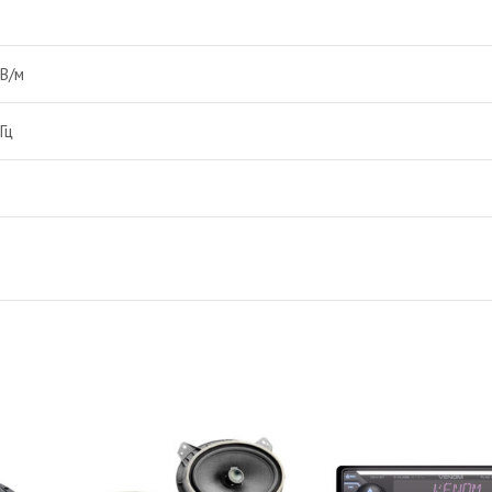
 В/м
Гц