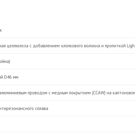
к
ая целлюлоза с добавлением хлопкового волокна и пропиткой Ligh
юйма)
й D46 мм
алюминиевым проводом с медным покрытием (CCAW) на каптоновом
нтирезонансного сплава