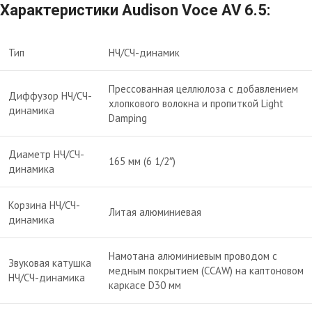
Характеристики Audison Voce AV 6.5:
Тип
НЧ/СЧ-динамик
Прессованная целлюлоза с добавлением
Диффузор НЧ/СЧ-
хлопкового волокна и пропиткой Light
динамика
Damping
Диаметр НЧ/СЧ-
165 мм (6 1/2″)
динамика
Корзина НЧ/СЧ-
Литая алюминиевая
динамика
Намотана алюминиевым проводом с
Звуковая катушка
медным покрытием (CCAW) на каптоновом
НЧ/СЧ-динамика
каркасе D30 мм