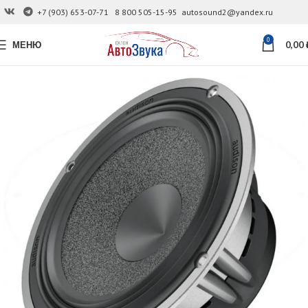
+7 (903) 653-07-71
8 800 505-15-95
autosound2@yandex.ru
0
МЕНЮ
0,00