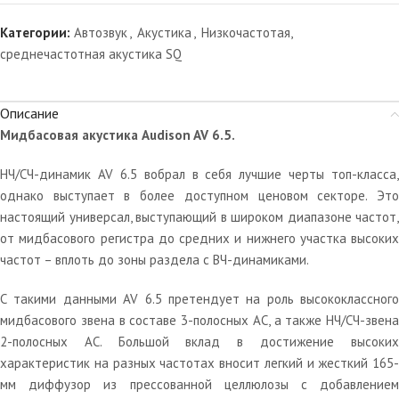
Категории:
Автозвук
,
Акустика
,
Низкочастотая,
среднечастотная акустика SQ
Описание
Мидбасовая акустика Audison AV 6.5.
НЧ/СЧ-динамик AV 6.5 вобрал в себя лучшие черты топ-класса,
однако выступает в более доступном ценовом секторе. Это
настоящий универсал, выступающий в широком диапазоне частот,
от мидбасового регистра до средних и нижнего участка высоких
частот – вплоть до зоны раздела с ВЧ-динамиками.
С такими данными AV 6.5 претендует на роль высококлассного
мидбасового звена в составе 3-полосных АС, а также НЧ/СЧ-звена
2-полосных АС. Большой вклад в достижение высоких
характеристик на разных частотах вносит легкий и жесткий 165-
мм диффузор из прессованной целлюлозы с добавлением