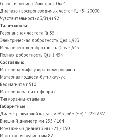
Сопротивление / Импеданс Ом 4
Диапазон воспроизводимых частот Гц 45–20000
ЧувствительностьдБ/Вт/м 92
Тиля-смолла:
Резонансная частота Гц 55
Электрическая добротность Qes 1,923
Механическая добротность Qms 5,643
Полная добротность Qts 1,434
Составные:
Материал диффузора-полипропилен
Материал подвеса-бутилкаучук
Вес магнита г 510
Материал магнита-феррит
Тип корзины-стальная
Габаритные:
Диаметр звуковой катушки НЧдюйм (мм) 1 (25) ASV
Внешний диаметр мм 235 / 164
Монтажный диаметр мм 221 / 150
Монтажная глубина мм 82