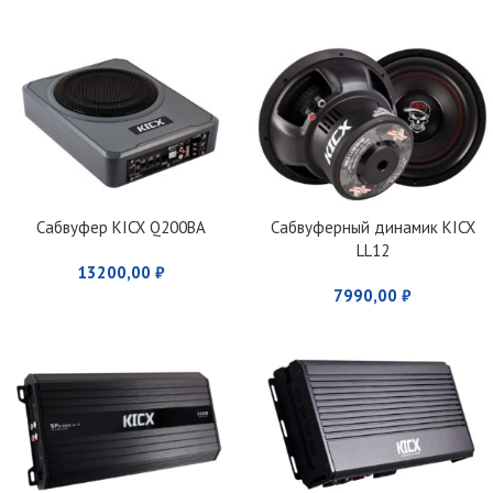
Сабвуфер KICX Q200BA
Сабвуферный динамик KICX
LL12
13200,00
₽
7990,00
₽