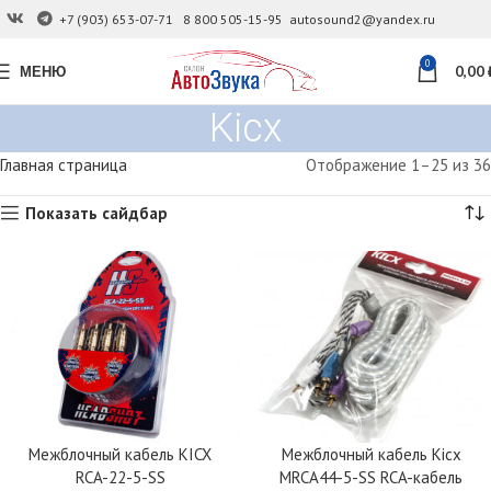
+7 (903) 653-07-71
8 800 505-15-95
autosound2@yandex.ru
0
МЕНЮ
0,00
Kicx
Главная страница
Отображение 1–25 из 36
Показать сайдбар
Межблочный кабель KICX
Межблочный кабель Kicx
RCA-22-5-SS
MRCA44-5-SS RCA-кабель