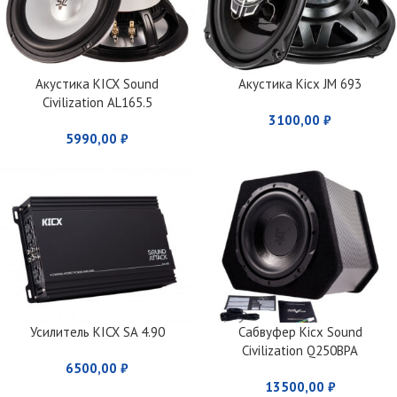
Акустика KICX Sound
Акустика Kicx JM 693
Civilization AL165.5
3100,00
₽
5990,00
₽
Усилитель KICX SA 4.90
Сабвуфер Kicx Sound
Civilization Q250BPA
6500,00
₽
13500,00
₽