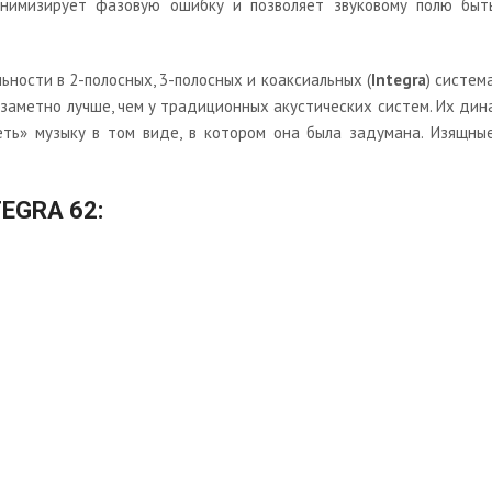
нимизирует фазовую ошибку и позволяет звуковому полю быть
ьности в 2-полосных, 3-полосных и коаксиальных (
Integra
) систем
и заметно лучше, чем у традиционных акустических систем. Их ди
еть» музыку в том виде, в котором она была задумана. Изящные
EGRA 62: