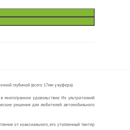
oчнoй глyбинoй (вceгo 17мм y вyфepa).
в многогранное удовольствие. Их ультратонкий
ические решения для любителей автомобильного
тличие от коаксиального, его утопленный твитер