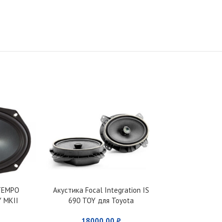
TEMPO
Акустика Focal Integration IS
Автомагнитол
Y MKII
690 TOY для Toyota
54
18000,00
₽
499