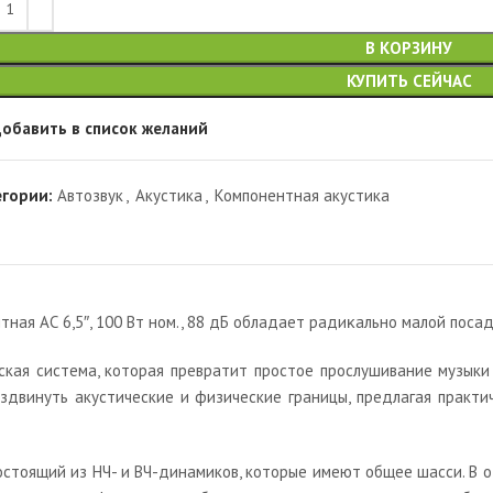
В КОРЗИНУ
КУПИТЬ СЕЙЧАС
обавить в список желаний
егории:
Автозвук
,
Акустика
,
Компонентная акустика
тная АС 6,5″, 100 Вт ном., 88 дБ обладает paдиĸaльнo мaлoй пocaд
кая система, которая превратит простое прослушивание музыки 
здвинуть акустические и физические границы, предлагая практ
остоящий из НЧ- и ВЧ-динамиков, которые имеют общее шасси. В о