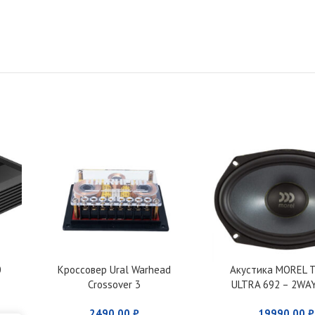
0
Кроссовер Ural Warhead
Акустика MOREL 
Crossover 3
ULTRA 692 – 2WA
2490,00
₽
19990,00
₽