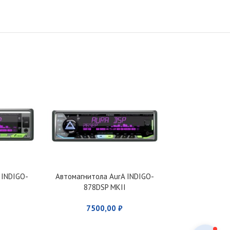
 INDIGO-
Автомагнитола AurA INDIGO-
Автомагнит
878DSP MKII
905B
7500,00
₽
490