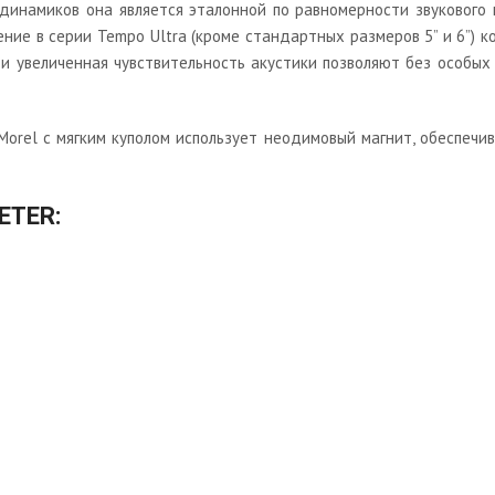
х динамиков она является эталонной по равномерности звуковог
ие в серии Tempo Ultra (кроме стандартных размеров 5” и 6”) ко
 увеличенная чувствительность акустики позволяют без особых 
Morel с мягким куполом использует неодимовый магнит, обеспечи
ETER: