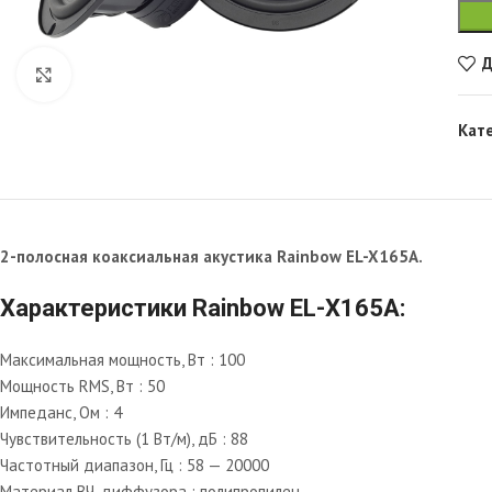
Д
Увеличить
Кат
2-полосная коаксиальная акустика Rainbow EL-X165A.
Характеристики Rainbow EL-X165A:
Максимальная мощность, Вт : 100
Мощность RMS, Вт : 50
Импеданс, Ом : 4
Чувствительность (1 Вт/м), дБ : 88
Частотный диапазон, Гц : 58 — 20000
Материал ВЧ-диффузора : полипропилен