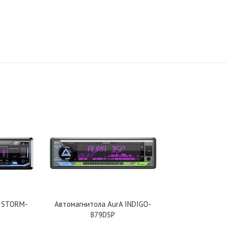
A STORM-
Автомагнитола AurA INDIGO-
Автомагнит
879DSP
91