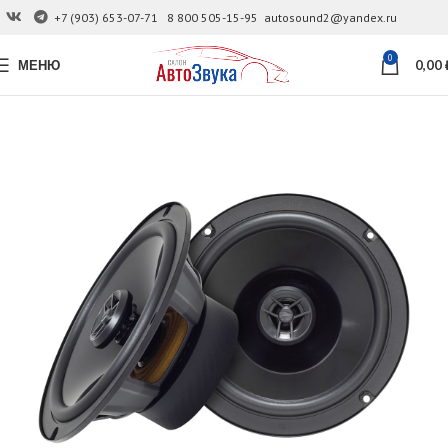
+7 (903) 653-07-71
8 800 505-15-95
autosound2@yandex.ru
0
МЕНЮ
0,00