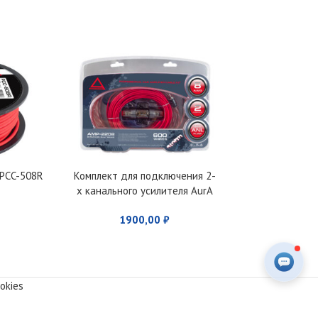
 PCC-508R
Комплект для подключения 2-
Установочный
х канального усилителя AurA
AMP
AMP-2208
1900,00
₽
199
okies