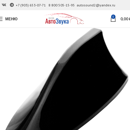
+7 (903) 653-07-71
8 800 505-15-95
autosound2@yandex.ru
0
МЕНЮ
0,00