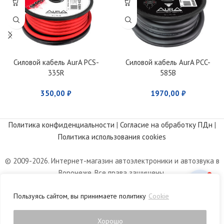
Силовой кабель AurA PCS-
Силовой кабель AurA PCC-
335R
585B
350,00
₽
1970,00
₽
Политика конфиденциальности
|
Согласие на обработку ПДн
|
Политика использования cookies
© 2009-2026. Интернет-магазин автоэлектроники и автозвука в
Воронеже. Все права защищены.
Информация, размещенная на сайте, носит информационный
Пользуясь сайтом, вы принимаете политику
Cookie
характер и не является публичной офертой, определяемой
положениями статьи 437 Гражданского кодекса РФ.
Хорошо
0