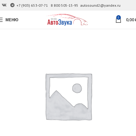
+7 (903) 653-07-71
8 800 505-15-95
autosound2@yandex.ru
0
МЕНЮ
0,00