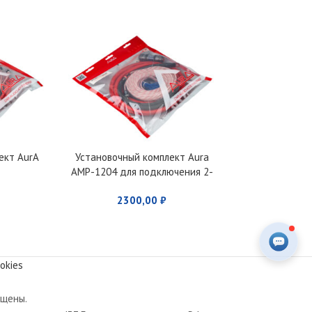
ект AurA
Установочный комплект Aura
Комплект про
AMP-1204 для подключения 2-
C
х канального усилителя
2300,00
₽
298
okies
ищены.