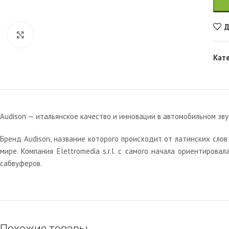
Д
Увеличить
Кат
Audison — итальянское качество и инновации в автомобильном зву
Бренд Audison, название которого происходит от латинских слов 
мире. Компания Elettromedia s.r.l. с самого начала ориентиров
сабвуферов.
Похожие товары