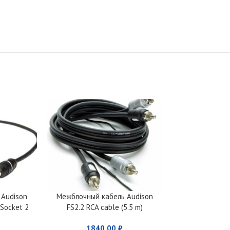
 Audison
Межблочный кабель Audison
Межблочный к
 Socket 2
FS2.2 RCA cable (5.5 m)
Connection 
cable
1840,00
₽
175