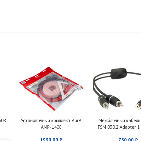
50R
Установочный комплект AurA
Межблочный кабель
AMP-1408
FSM 030.2 Adapter 1
Plug 30 cm
1990,00
₽
750,00
₽