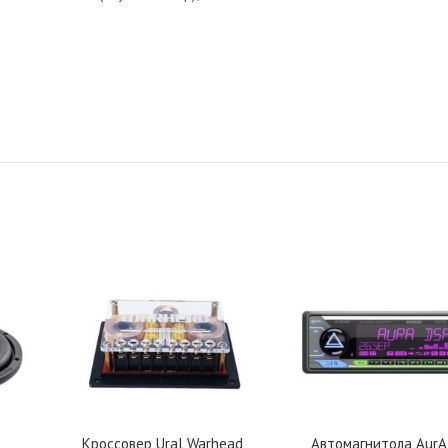
Кроссовер Ural Warhead
Автомагнитола AurA