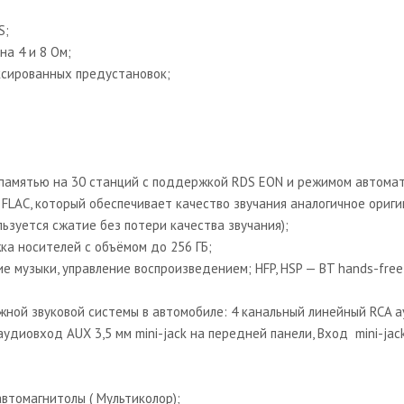
S;
а 4 и 8 Ом;
иксированных предустановок;
памятью на 30 станций c поддержкой RDS EON и режимом автомат
FLAC, который обеспечивает качество звучания аналогичное ориг
льзуется сжатие без потери качества звучания);
а носителей с объёмом до 256 ГБ;
 музыки, управление воспроизведением; HFP, HSP — BT hands-free
жной звуковой системы в автомобиле: 4 канальный линейный RCA
удиовход AUX 3,5 мм mini-jack на передней панели, Вход mini-ja
втомагнитолы ( Мультиколор);