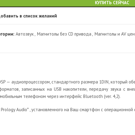
КУПИТЬ СЕЙЧАС
обавить в список желаний
егории:
Автозвук
,
Магнитолы без CD привода
,
Магнитолы и AV це
DSP — аудиопроцессором, стандартного размера 1DIN, который о
форматов, записанных на USB накопители, передачу звука с вн
обильным телефоном через интерфейс Bluetooth (ver. 4,2).
rology Audio* , установленного на Ваш смартфон с операционной с