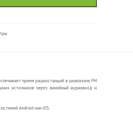
нтры
беспечивает прием радиостанций в диапазоне FM
ешних источников через линейный аудиовход и
истемой Android или iOS.