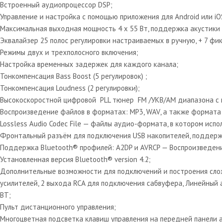
Встроенный аудиопроцессор DSP;
Управление и настройка с помощью приложения для Android или iO
Максимальная выходная мощность 4 х 55 Вт, поддержка акустики н
Эквалайзер 25 полос регулировки настраиваемых в ручную, + 7 ф
Режимы двух и трехполосного включения;
Настройка временных задержек для каждого канала;
Тонкомпенсация Bass Boost (5 регулировок) ;
Тонкомпенсация Loudness (2 регулировки);
Высокоскоростной цифровой PLL тюнер FM /УКВ/AM диапазона с 
Воспроизведение файлов в форматах: MP3, WAV, а также формата 
Lossless Audio Codec File — файлы аудио-формата, в котором испо
Фронтальный разъём для подключения USB накопителей, поддержк
Поддержка Bluetooth® профилей: A2DP и AVRCP — Воспроизведение
Установленная версия Bluetooth® version 4.2;
Дополнительные возможности для подключений и построения сло
усилителей, 2 выхода RCA для подключения сабвуфера, Линейный а
BT;
Пульт дистанционного управления;
Многоцветная подсветка клавиш управления на передней панели а