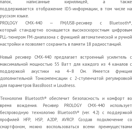
папок, написанные кириллицей, а также
поддерживается отображение ID3-информации, в том числе на
русском языке.
PROLOGY CMX-440 — FM/USB-ресивер с Bluetooth
,
®
который стандартно оснащается высокоскоростным цифровым
PLL-тюнером FM-диапазона с функцией автоматической и ручной
настройки и позволяет сохранить в памяти 18 радиостанций.
Новый ресивер CMX-440 предлагает встроенный усилитель с
максимальной мощностью 55 Ватт для каждого из 4 каналов с
поддержкой акустики на 4–8 Ом. Имеется функция
дополнительной Тонкомпенсации с 2-ступенчатой регулировкой
для параметров BassBoost и Loudness.
Технология Bluetooth
обеспечит безопасность и комфорт в
®
время вождения. Ресивер PROLOGY CMX-440 использует
беспроводную технологию Bluetooth
(ver. 4.2) с поддержкой
®
профилей HFP, HSP, A2DP, AVRCP. Создав подключение со
смартфоном, можно воспользоваться всеми преимуществами