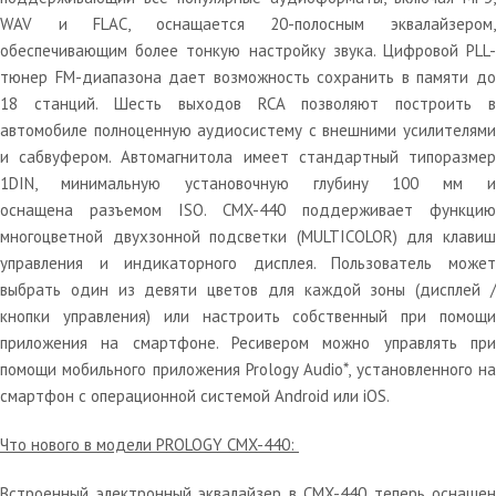
WAV и FLAC, оснащается 20-полосным эквалайзером,
обеспечивающим более тонкую настройку звука. Цифровой PLL-
тюнер FM-диапазона дает возможность сохранить в памяти до
18 станций. Шесть выходов RCA позволяют построить в
автомобиле полноценную аудиосистему с внешними усилителями
и сабвуфером. Автомагнитола имеет стандартный типоразмер
1DIN, минимальную установочную глубину 100 мм и
оснащена разъемом ISO. CMX-440 поддерживает функцию
многоцветной двухзонной подсветки (MULTICOLOR) для клавиш
управления и индикаторного дисплея. Пользователь может
выбрать один из девяти цветов для каждой зоны (дисплей /
кнопки управления) или настроить собственный при помощи
приложения на смартфоне. Ресивером можно управлять при
помощи мобильного приложения Prology Audio*, установленного на
смартфон с операционной системой Android или iOS.
Что нового в модели PROLOGY CMX-440:
Встроенный электронный эквалайзер в CMX-440 теперь оснащен