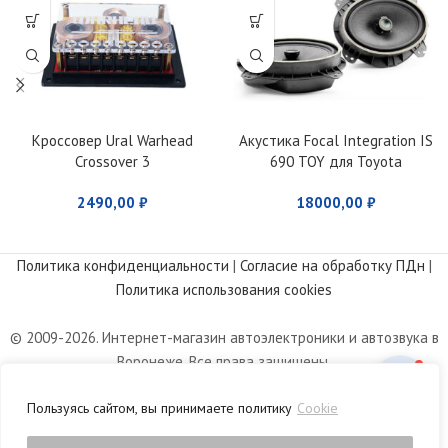
Кроссовер Ural Warhead
Акустика Focal Integration IS
Crossover 3
690 TOY для Toyota
2490,00
₽
18000,00
₽
Политика конфиденциальности
|
Согласие на обработку ПДн
|
Политика использования cookies
© 2009-2026. Интернет-магазин автоэлектроники и автозвука в
Воронеже. Все права защищены.
Информация, размещенная на сайте, носит информационный
Пользуясь сайтом, вы принимаете политику
Cookie
характер и не является публичной офертой, определяемой
положениями статьи 437 Гражданского кодекса РФ.