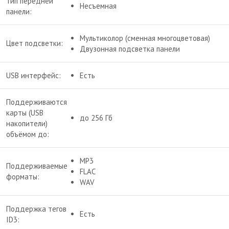
Тип передней
Несъемная
панели:
Мультиколор (сменная многоцветовая)
Цвет подсветки:
Двузонная подсветка панели
USB интерфейс:
Есть
Поддерживаются
карты (USB
до 256 Гб
накопители)
объёмом до:
MP3
Поддерживаемые
FLAC
форматы:
WAV
Поддержка тегов
Есть
ID3: